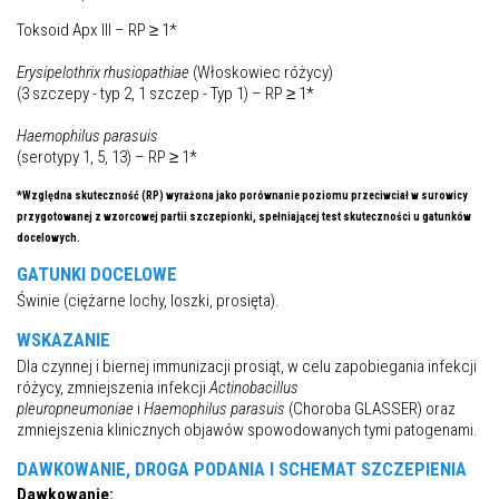
Toksoid Apx III – RP ≥ 1*
Erysipelothrix rhusiopathiae
(Włoskowiec różycy)
(3 szczepy - typ 2, 1 szczep - Typ 1) – RP ≥ 1*
Haemophilus parasuis
(serotypy 1, 5, 13) – RP ≥ 1*
*Względna skuteczność (RP) wyrażona jako porównanie poziomu przeciwciał w surowicy
przygotowanej z wzorcowej partii szczepionki, spełniającej test skuteczności u gatunków
docelowych.
GATUNKI DOCELOWE
Świnie (ciężarne lochy, loszki, prosięta).
WSKAZANIE
Dla czynnej i biernej immunizacji prosiąt, w celu zapobiegania infekcji
różycy, zmniejszenia infekcji
Actinobacillus
pleuropneumoniae
i
Haemophilus parasuis
(Choroba GLASSER) oraz
zmniejszenia klinicznych objawów spowodowanych tymi patogenami.
DAWKOWANIE, DROGA PODANIA I SCHEMAT SZCZEPIENIA
Dawkowanie: