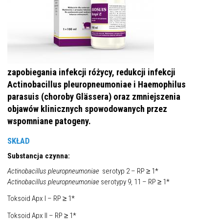
zapobiegania infekcji różycy, redukcji infekcji
Actinobacillus pleuropneumoniae i Haemophilus
parasuis (choroby Glässera) oraz zmniejszenia
objawów klinicznych spowodowanych przez
wspomniane patogeny.
SKŁAD
Substancja czynna:
Actinobacillus pleuropneumoniae
serotyp 2 – RP ≥ 1*
Actinobacillus pleuropneumoniae
serotypy 9, 11 – RP ≥ 1*
Toksoid Apx I – RP ≥ 1*
Toksoid Apx II – RP ≥ 1*