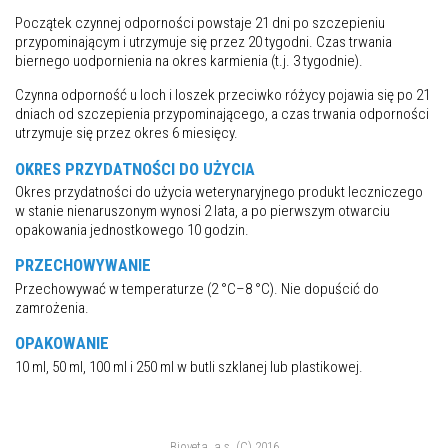
Początek czynnej odporności powstaje 21 dni po szczepieniu
przypominającym i utrzymuje się przez 20 tygodni. Czas trwania
biernego uodpornienia na okres karmienia (t.j. 3 tygodnie).
Czynna odporność u loch i loszek przeciwko różycy pojawia się po 21
dniach od szczepienia przypominającego, a czas trwania odporności
utrzymuje się przez okres 6 miesięcy.
OKRES PRZYDATNOŚCI DO UŻYCIA
Okres przydatności do użycia weterynaryjnego produkt leczniczego
w stanie nienaruszonym wynosi 2 lata, a po pierwszym otwarciu
opakowania jednostkowego 10 godzin.
PRZECHOWYWANIE
Przechowywać w temperaturze (2 °C–8 °C). Nie dopuścić do
zamrożenia.
OPAKOWANIE
10 ml, 50 ml, 100 ml i 250 ml w butli szklanej lub plastikowej.
Bioveta, a.s. (C) 2016