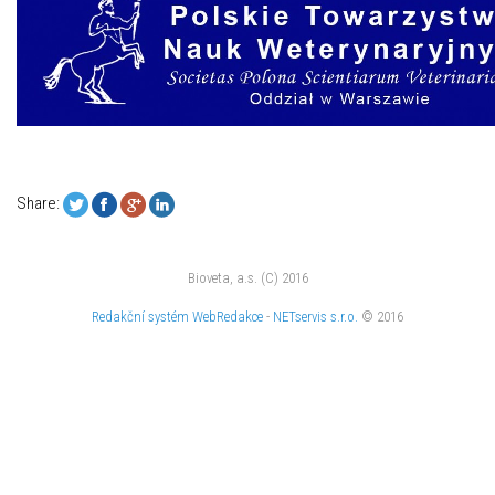
Share:
Bioveta, a.s. (C) 2016
Redakční systém
WebRedakce
-
NETservis s.r.o.
© 2016