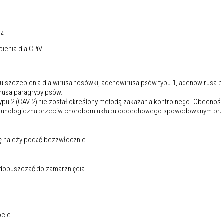
az
ienia dla CPiV
 szczepienia dla wirusa nosówki, adenowirusa psów typu 1, adenowirusa p
rusa paragrypy psów.
pu 2 (CAV-2) nie został określony metodą zakażania kontrolnego. Obecnoś
mmunologiczna przeciw chorobom układu oddechowego spowodowanym przez 
ę należy podać bezzwłocznie.
 dopuszczać do zamarznięcia
ocie