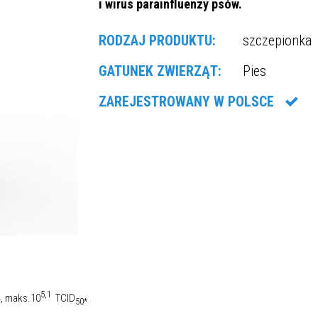
i wirus parainfluenzy psów.
RODZAJ PRODUKTU:
szczepionka
GATUNEK ZWIERZĄT:
Pies
ZAREJESTROWANY W POLSCE
5,1
, maks.10
TCID
*
50*