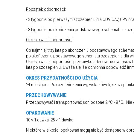
Początek odporności
:
- 3 tygodnie po pierwszym szczepieniu dla CDV, CAV, CPV or
- 3 tygodnie po ukończeniu podstawowego schematu szczep
Okres trwania odporności
:
Co najmniej trzy lata po ukończeniu podstawowego schematu
po ukończeniu podstawowego schematu szczepienia dla wi
Okres trwania odporności przeciwko adenowirusowi psów ty
lata po szczepieniu. Uważa się, że ochronna odpowiedź i
OKRES PRZYDATNOŚCI DO UŻYCIA
24 miesiące. Po rozcieńczeniu wg wskazówek, szczepionk
PRZECHOWYWANIE
Przechowywać i transportować schłodzone 2 °C - 8 °C. Nie
OPAKOWANIE
10 × 1 dawka, 25 × 1 dawka
Niektóre wielkości opakowań mogą nie być dostępne w obr