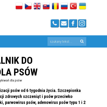
ALNIK DO
DLA PSÓW
rzykiwań dla psów
zacji psów od 6 tygodnia życia. Szczepionka
cji zdrowych szczeniąt i psów przeciwko
, parwowirus psów, adenowirus psów typu 1 i 2