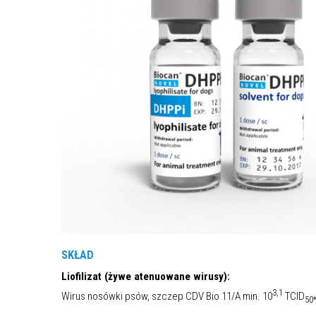
SKŁAD
Liofilizat (żywe atenuowane wirusy):
3,1
Wirus nosówki psów, szczep CDV Bio 11/A min. 10
TCID
50