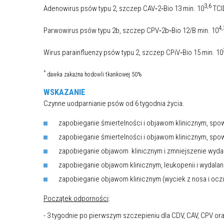
3,6
Adenowirus psów typu 2, szczep CAV‐2‐Bio 13 min. 10
TCI
4,
Parwowirus psów typu 2b, szczep CPV‐2b‐Bio 12/B min. 10
Wirus parainfluenzy psów typu 2, szczep CPiV‐Bio 15 min. 10
*
dawka zakaźna hodowli tkankowej 50%
WSKAZANIE
Czynne uodparnianie psów od 6 tygodnia życia.
zapobieganie śmiertelności i objawom klinicznym, s
zapobieganie śmiertelności i objawom klinicznym, s
zapobieganie objawom klinicznym i zmniejszenie wyd
zapobieganie objawom klinicznym, leukopenii i wydal
zapobieganie objawom klinicznym (wyciek z nosa i ocz
Początek odporności
:
- 3 tygodnie po pierwszym szczepieniu dla CDV, CAV, CPV or