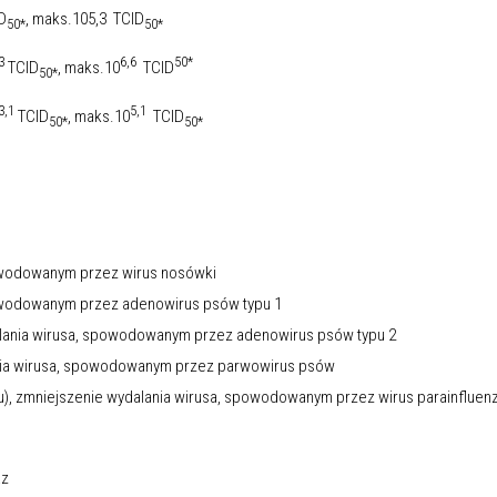
D
, maks.105,3 TCID
50*
50*
3
6,6
50*
TCID
, maks.10
TCID
50*
3,1
5,1
TCID
, maks.10
TCID
50*
50*
powodowanym przez wirus nosówki
powodowanym przez adenowirus psów typu 1
alania wirusa, spowodowanym przez adenowirus psów typu 2
ania wirusa, spowodowanym przez parwowirus psów
u), zmniejszenie wydalania wirusa, spowodowanym przez wirus parainfluen
az