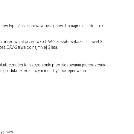
sów typu 2 oraz parwowirusa psów. Co najmniej jeden rok
ć przeciwciał przeciwko CAV-2 została wykazana nawet 3
CAV-2 trwa co najmniej 3 lata.
skuteczności tej szczepionki przy stosowaniu jednocześnie
jnym produkcie leczniczym musi być podejmowana
zy psów