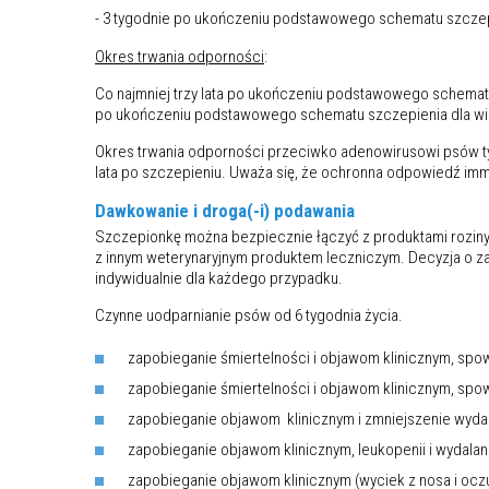
- 3 tygodnie po ukończeniu podstawowego schematu szczep
Okres trwania odporności
:
Co najmniej trzy lata po ukończeniu podstawowego schematu
po ukończeniu podstawowego schematu szczepienia dla wi
Okres trwania odporności przeciwko adenowirusowi psów ty
lata po szczepieniu. Uważa się, że ochronna odpowiedź i
Dawkowanie i droga(-i) podawania
Szczepionkę można bezpiecznie łączyć z produktami roziny 
z innym weterynaryjnym produktem leczniczym. Decyzja o z
indywidualnie dla każdego przypadku.
Czynne uodparnianie psów od 6 tygodnia życia.
zapobieganie śmiertelności i objawom klinicznym, s
zapobieganie śmiertelności i objawom klinicznym, s
zapobieganie objawom klinicznym i zmniejszenie wyd
zapobieganie objawom klinicznym, leukopenii i wydal
zapobieganie objawom klinicznym (wyciek z nosa i ocz