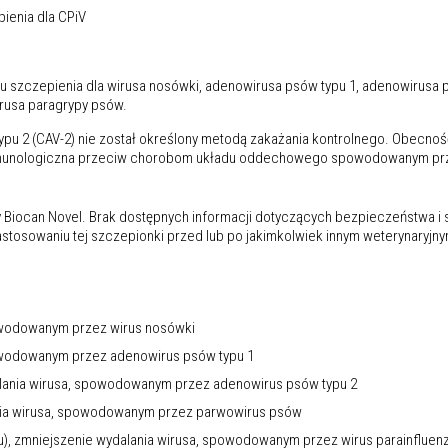
ienia dla CPiV
 szczepienia dla wirusa nosówki, adenowirusa psów typu 1, adenowirusa p
rusa paragrypy psów.
pu 2 (CAV-2) nie został określony metodą zakażania kontrolnego. Obecnoś
mmunologiczna przeciw chorobom układu oddechowego spowodowanym przez 
Biocan Novel. Brak dostępnych informacji dotyczących bezpieczeństwa i 
astosowaniu tej szczepionki przed lub po jakimkolwiek innym weterynary
powodowanym przez wirus nosówki
powodowanym przez adenowirus psów typu 1
alania wirusa, spowodowanym przez adenowirus psów typu 2
ania wirusa, spowodowanym przez parwowirus psów
u), zmniejszenie wydalania wirusa, spowodowanym przez wirus parainfluen