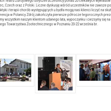
ach Teatru Zdrojowego usłyszeli uczestnicy ponad 20 ciekawych wykładów prel
ec, Czech oraz z Polski. Liczne dyskusję wśród uczestników nie zawsze po
aktyki i terapii chorób występujących u bydła mogą nasi klienci liczyć na s
rencja w Polanicy Zdrój zakończyła pierwsze półrocze tegorocznych preze
my wszystkim naszym klientom udanego lata, wypoczynku i ciezsymy się na
iego Towarzystwa Zootechnicznego w Poznaniu 20-22 września br.