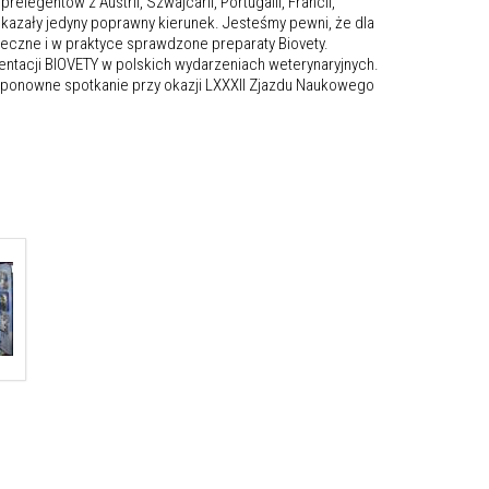
egentów z Austrii, Szwajcarii, Portugalii, Francii,
kazały jedyny poprawny kierunek. Jesteśmy pewni, że dla
kuteczne i w praktyce sprawdzone preparaty Biovety.
ntacji BIOVETY w polskich wydarzeniach weterynaryjnych.
 ponowne spotkanie przy okazji LXXXII Zjazdu Naukowego