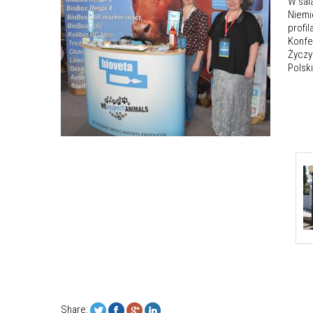
W sal
Niemi
profil
Konfe
Życzy
Polsk
Share: