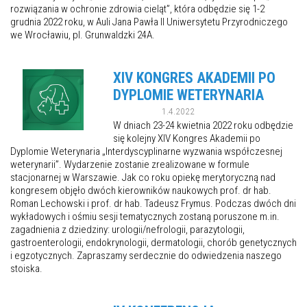
rozwiązania w ochronie zdrowia cieląt”, która odbędzie się 1-2
grudnia 2022 roku, w Auli Jana Pawła II Uniwersytetu Przyrodniczego
we Wrocławiu, pl. Grunwaldzki 24A.
XIV KONGRES AKADEMII PO
DYPLOMIE WETERYNARIA
1.4.2022
W dniach 23-24 kwietnia 2022 roku odbędzie
się kolejny XIV Kongres Akademii po
Dyplomie Weterynaria „Interdyscyplinarne wyzwania współczesnej
weterynarii”. Wydarzenie zostanie zrealizowane w formule
stacjonarnej w Warszawie. Jak co roku opiekę merytoryczną nad
kongresem objęło dwóch kierowników naukowych prof. dr hab.
Roman Lechowski i prof. dr hab. Tadeusz Frymus. Podczas dwóch dni
wykładowych i ośmiu sesji tematycznych zostaną poruszone m.in.
zagadnienia z dziedziny: urologii/nefrologii, parazytologii,
gastroenterologii, endokrynologii, dermatologii, chorób genetycznych
i egzotycznych. Zapraszamy serdecznie do odwiedzenia naszego
stoiska.