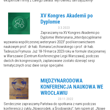
ekspertów i firmy z całego świata. My również tam będziemy!
XV Kongres Akademii po
Dyplomie
3.3.2023
Zapraszamy na XV Kongres Akademii po
Dyplomie Weterynaria „Interdyscyplinarne
wyzwania współczesnej weterynarii 2023” pod kierownictwem
naukowym prof. dr hab. Romana Lechowskiego i prof. dr hab.
Tadeusza Frymusa. Już 18-19 marca 2023 roku w formule stacjonarnej
w Warszawie (Centrum Konferencyjne Legii Warszawa), podczas
dwóch dni kongresowych, zaplanowane zostało dziesięć sesji
tematycznych oraz dwie sesje specjalne.
MIĘDZYNARODOWA
KONFERENCJA NAUKOWA WE
WROCŁAWIU
23.11.2022
Serdecznie zapraszamy Państwa do spotkania z nami podczas
konferencji z cyklu „Noworodek, a Środowisko”, tym razem pt. „Nowe