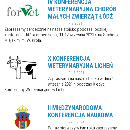
IV KONFERENCJA
WETERYNARYJNA CHORÓB
MAŁYCH ZWIERZĄT ŁÓDŹ
7.9.2021
Zapraszamy serdecznie na nasze stoisko podczas łódzkiej
konferencji, która odbędzie się 11-12 wrzesńia 2021 r. na Stadionie
Miejskim im. W. Króla.
X KONFERENCJA
WETERYNARYJNA LICHEŃ
24.8.2021
Zapraszamy na nasze stoisko w dniu 4
września 2021 r. podczas X edycji
Konferencji Weterynaryjnej w Licheniu.
II MIĘDZYNARODOWA
KONFERENCJA NAUKOWA
27.5.2021
Po raz pierwszy w tym roku zapraszamy