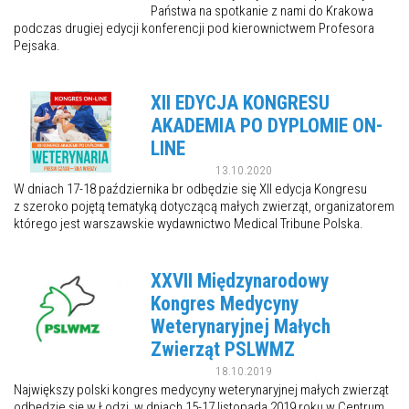
Państwa na spotkanie z nami do Krakowa
podczas drugiej edycji konferencji pod kierownictwem Profesora
Pejsaka.
XII EDYCJA KONGRESU
AKADEMIA PO DYPLOMIE ON-
LINE
13.10.2020
W dniach 17-18 października br odbędzie się XII edycja Kongresu
z szeroko pojętą tematyką dotyczącą małych zwierząt, organizatorem
którego jest warszawskie wydawnictwo Medical Tribune Polska.
XXVII Międzynarodowy
Kongres Medycyny
Weterynaryjnej Małych
Zwierząt PSLWMZ
18.10.2019
Największy polski kongres medycyny weterynaryjnej małych zwierząt
odbędzie się w Łodzi, w dniach 15-17 listopada 2019 roku w Centrum